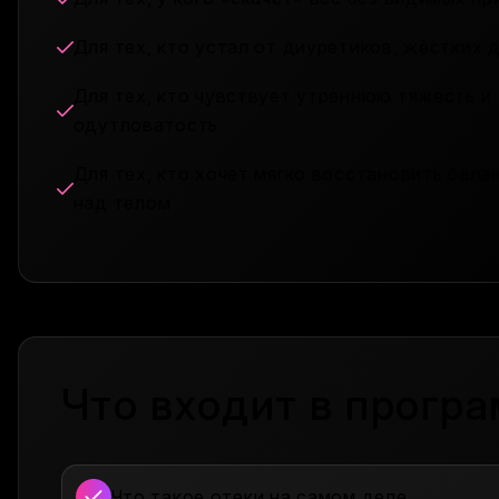
Для тех, кто устал от диуретиков, жёстких 
Для тех, кто чувствует утреннюю тяжесть и
одутловатость
Для тех, кто хочет мягко восстановить бала
над телом
Что входит в
програ
Что такое отеки на самом деле