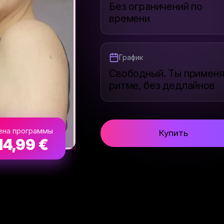
Без ограничений по
времени
График
Свободный. Ты применя
ритме, без дедлайнов
ена программы
Купить
14,99 €
ть на лице и теле.
рдца.