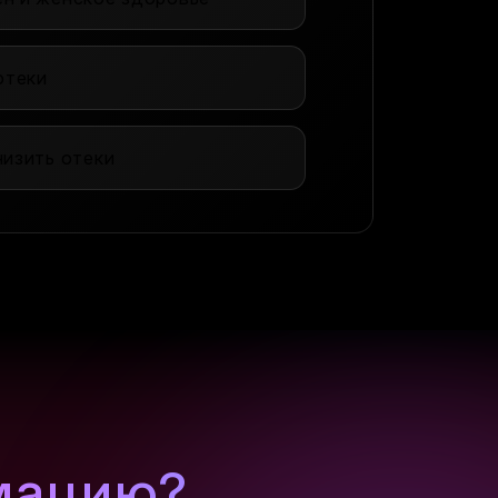
отеки
низить отеки
мацию?