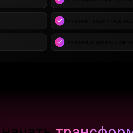
Как влияет вода и соль на 
Что вообще делать и как с
 начать
трансфор