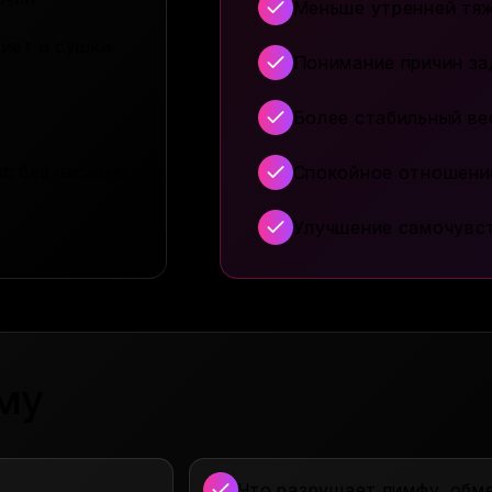
Меньше утренней тяж
диет и сушки
Понимание причин з
Более стабильный вес
нс без насилия
Спокойное отношение
Улучшение самочувст
му
Что разрушает лимфу, обм