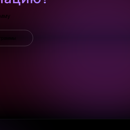
амму
ограммы