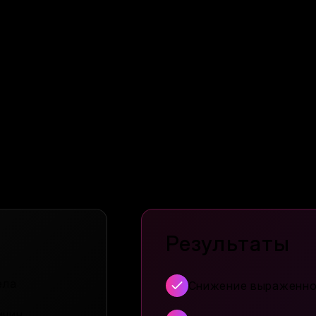
ости, хронического стресса, гормональных кол
ь» на 2-5 кг без набора жира, откуда берётся
ног.
аще всего усиливают отёчность.
к выстроить воду и соль, питание, движение и
ретиков и насилия над собой.
Результаты
ела
Снижение выраженно
ичин