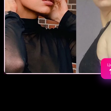
Ц
Убираем отеки, утреннюю тяжесть и усталос
Отеки — это не всегда болезнь почек или се