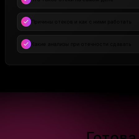
Причины отеков и как с ними работать
Какие анализы при отечности сдавать
Готова