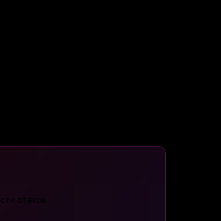
ебаний, дисбаланс водного или
 утренняя одутловатость лица,
 сон так, чтобы тело начало
сти отёков