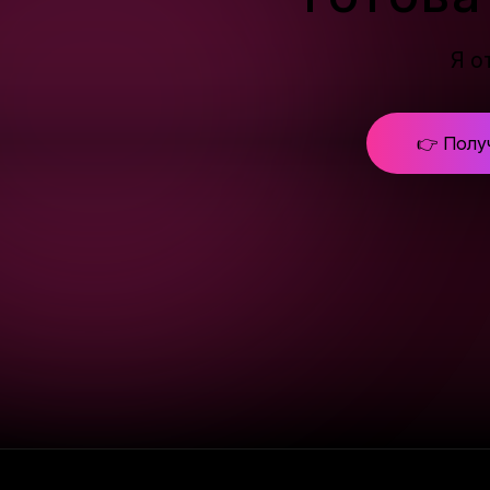
Я о
👉 Полу