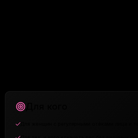
Это сигнал нашего организма. Сигнал устал
солевого баланса.
Здесь ты узнаешь, почему вес может «скакат
тяжесть в теле и ощущение распухших рук и 
физиология и реальные причины.
Гайд помогает разобраться, какие ошибки ч
Программа даёт понятные и мягкие опоры: ка
отпускать лишнюю жидкость само — без диу
Для кого
Для женщин с регулярными отёками лица и т
Для тех, у кого «скачет» вес без видимых пр