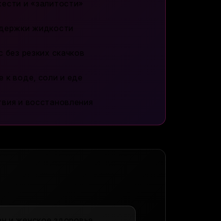
ести и «залитости»
адержки жидкости
 без резких скачков
 к воде, соли и еде
вия и восстановления
ен и женское здоровье