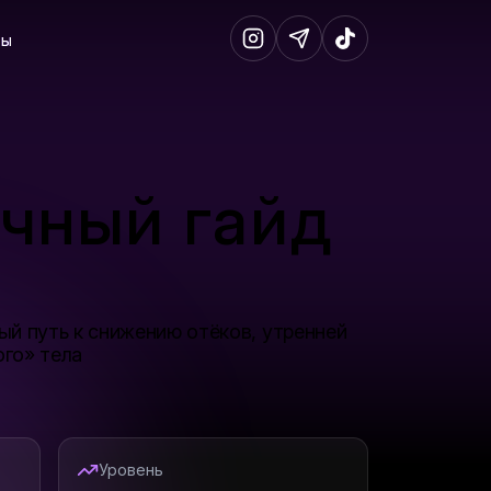
ты
Instagram страница
Telegram страниц
TikTok стран
чный гайд
ый путь к снижению отёков, утренней
го» тела
Уровень