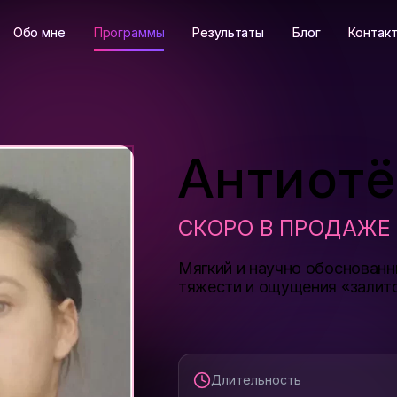
Обо мне
Программы
Результаты
Блог
Контак
Антиотё
СКОРО В ПРОДАЖЕ
Мягкий и научно обоснованн
тяжести и ощущения «залито
Длительность