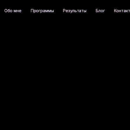
пользования файл
Обо мне
Программы
Результаты
Блог
Контак
.ua
— Individual Entrepreneur IULIIA ZHIGULEVA 
сохраняет в вашем браузере. Они обеспечива
рать статистику и показывать релевантную ре
ивают базовую работу сайта (сессия, безопас