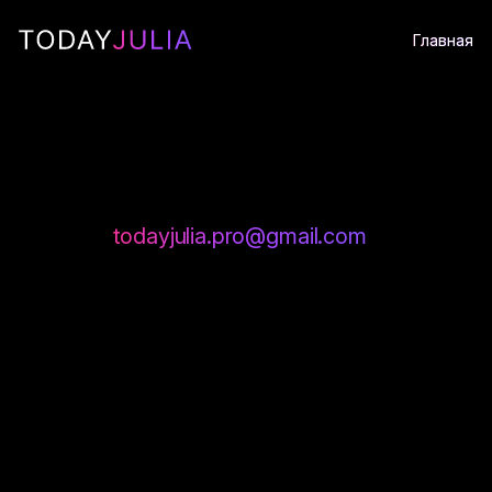
Политика ис
Главная
Последнее обновление: 13.04.2026
Администратор сайта
yulia.markupers.com
Контакт:
todayjulia.pro@gmail.com
Что такое Cookie:
Небольшие текстовые файлы, которые сайт 
запоминают ваши настройки, помогают соби
Виды Cookie, которые мы используем:
—
Необходимые (технические)
— обеспеч