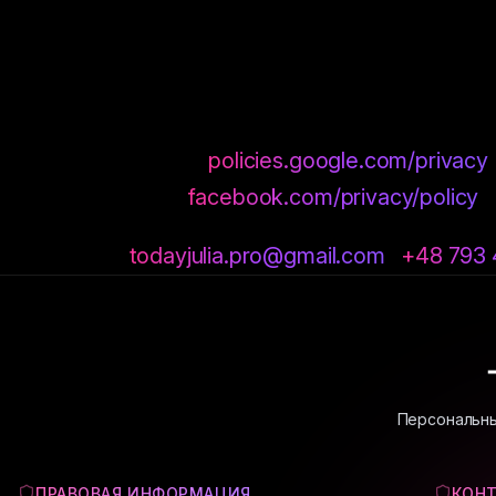
Передача данных:
Google и Meta передают данные в США на ос
Framework.
Политика Google:
policies.google.com/privacy
Политика Meta:
facebook.com/privacy/policy
Контакт:
todayjulia.pro@gmail.com
·
+48 793 
Персональны
ПРАВОВАЯ ИНФОРМАЦИЯ
КОН