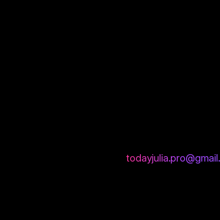
требуется.
—
Функциональные
— запоминают ваши нас
—
Аналитические
— Google Analytics 4 (_g
Требуется согласие.
—
Маркетинговые
— Meta Pixel (_fbp, _fb
согласие.
Управление согласием:
При первом посещении сайта вы увидите бан
отказаться от необязательных. Изменить с
сайта или обратитесь на
todayjulia.pro@gmai
Управление через браузер:
Вы также можете удалить или заблокировать
Обратите внимание: отключение необходимы