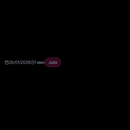
Почему приём
витаминов без
анализов может
навредить организму
26/01/2026
1 мин
Julia
Существует устойчивый миф, что
витамины безопасны в любых количествах.
Однако приём добавок без показаний и
анализа состояния организма может
создавать дополнительную нагрузку.